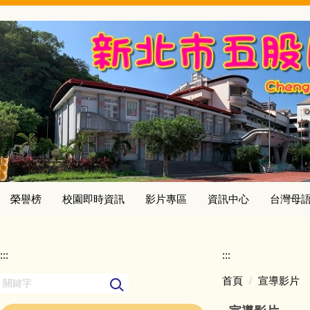
跳
到
主
要
內
容
區
榮譽榜
校園即時資訊
影片專區
資訊中心
台灣母
:::
:::
首頁
宣導影片