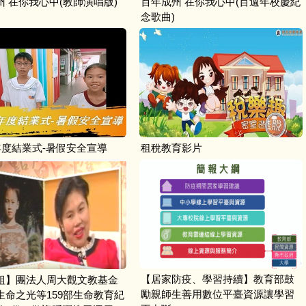
州 在你我心中(教師演唱版)
百年成州 在你我心中(百週年校慶紀
念歌曲)
年度結業式-暑假安全宣導
租稅教育影片
【居家防疫、學習持續】教育部鼓
組】團法人周大觀文教基金
勵親師生善用數位平臺資源讓學習
生命之光等159部生命教育紀