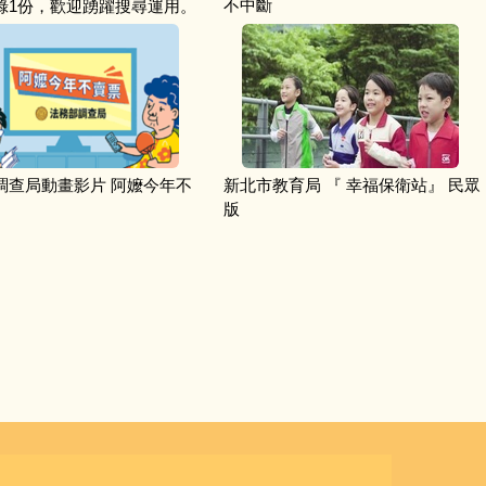
不中斷
錄1份，歡迎踴躍搜尋運用。
調查局動畫影片 阿嬤今年不
新北市教育局 『 幸福保衛站』 民眾
版