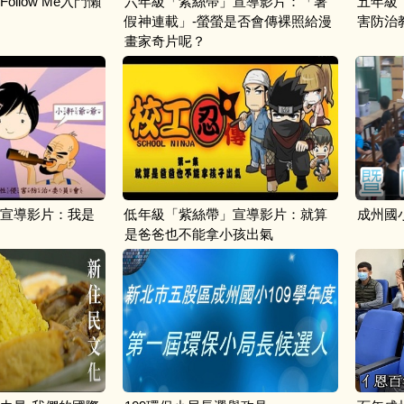
llow Me入門懶
六年級「紫絲帶」宣導影片：「暑
五年級
假神連載」-螢螢是否會傳裸照給漫
害防治
畫家奇片呢？
宣導影片：我是
低年級「紫絲帶」宣導影片：就算
成州國
是爸爸也不能拿小孩出氣