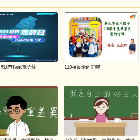
台8縣市拒絕電子菸
110校長愛的叮嚀