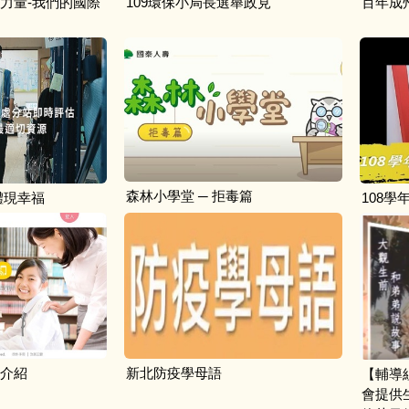
新力量-我們的國際
109環保小局長選舉政見
百年成
森林小學堂 ─ 拒毒篇
體現幸福
108學
介紹
新北防疫學母語
【輔導
會提供