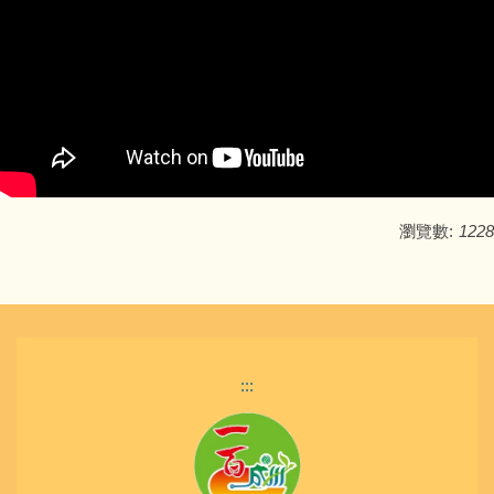
瀏覽數:
1228
:::