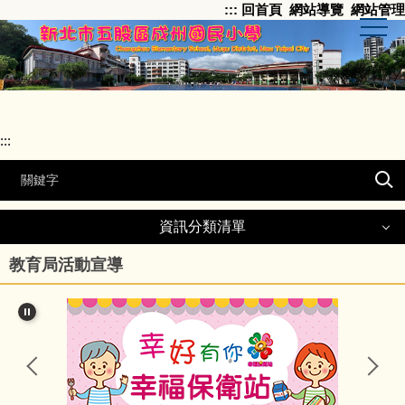
:::
回首頁
網站導覽
網站管理
跳
到
主
要
內
容
區
:::
資訊分類清單
教育局活動宣導
最新消息
榮譽事項
成州快訊