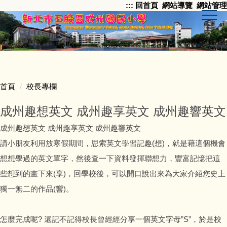
:::
回首頁
網站導覽
網站管理
跳
到
主
要
內
容
區
首頁
校長專欄
成州趣想英文 成州趣享英文 成州趣響英文
成州趣想英文 成州趣享英文 成州趣響英文
請小朋友利用放寒假期間，思索英文學習記趣(想)，就是藉這個機會
想想學過的英文單字，然後查一下資料發揮聯想力，豐富記憶把這
些想到的畫下來(享)，回學校後，可以開口說出來為大家介紹您史上
獨一無二的作品(響)。
怎麼完成呢? 還記不記得校長曾經經分享一個英文字母”S”，於是校