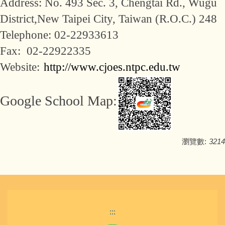
Address: No. 493 Sec. 3, Chengtai Rd., Wugu
Contact Information
District,
New Taipei City, Taiwan (R.O.C.) 248
Telephone: 02-22933613
Contact Our People
Fax: 02-22922335
Our Learning
Website:
http://www.cjoes.ntpc.edu.tw
Our Student Clubs
Google School Map:
Character Education
瀏覽數:
3214
:::