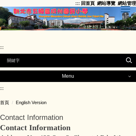
:::
回首頁
網站導覽
網站管理
跳
到
主
要
內
容
區
:::
Menu
Menu
:::
首頁
English Version
Principal –Yi-Chi Li
Contact Information
About Chengzhou
Contact Information