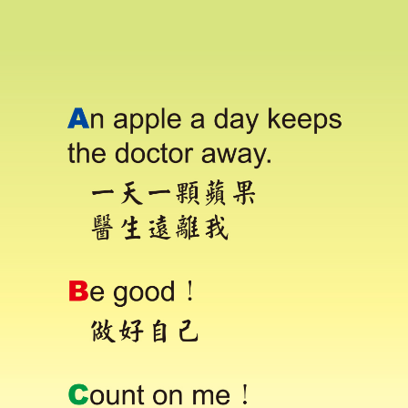
Contact Information
Contact Our People
Our Learning
Our Student Clubs
Character Education