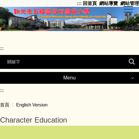
:::
回首頁
網站導覽
網站管理
跳
到
主
要
內
容
區
:::
Menu
Menu
:::
首頁
English Version
Principal –Yi-Chi Li
Character Education
About Chengzhou