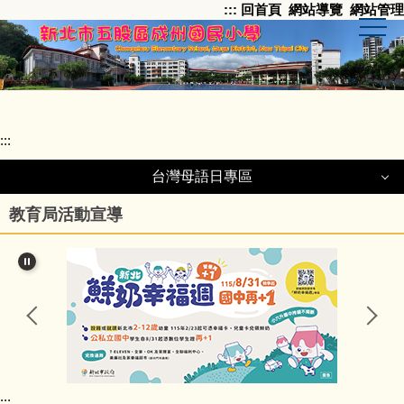
:::
回首頁
網站導覽
網站管理
跳
到
主
要
內
容
區
:::
台灣母語日專區
台灣母語日專區
教育局活動宣導
百年校慶紀念歌
本土語in幼兒園
本土語教學資源
:::