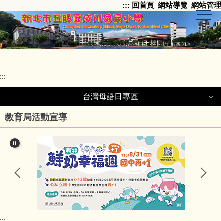
:::
回首頁
網站導覽
網站管理
跳
到
主
要
內
容
區
:::
台灣母語日專區
台灣母語日專區
教育局活動宣導
百年校慶紀念歌
本土語in幼兒園
本土語教學資源
:::