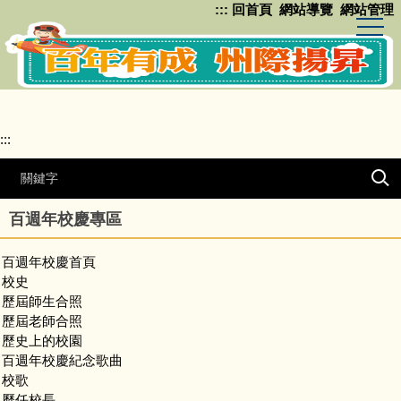
:::
回首頁
網站導覽
網站管理
跳
到
主
要
內
容
區
:::
百週年校慶專區
百週年校慶首頁
校史
歷屆師生合照
歷屆老師合照
歷史上的校園
百週年校慶紀念歌曲
校歌
歷任校長