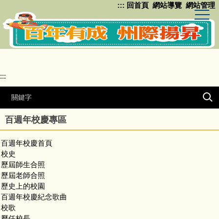
:::
回首頁
網站導覽
網站管理
跳
到
主
要
內
容
區
:::
百週年校慶專區
百週年校慶首頁
校史
歷屆師生合照
歷屆老師合照
歷史上的校園
百週年校慶紀念歌曲
校歌
歷任校長