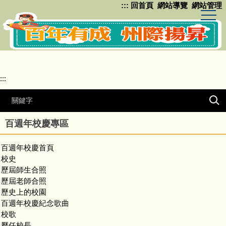
:::
回首頁
網站導覽
網站管理
跳
到
主
要
內
容
區
:::
百週年校慶專區
百週年校慶首頁
校史
歷屆師生合照
歷屆老師合照
歷史上的校園
百週年校慶紀念歌曲
校歌
歷任校長